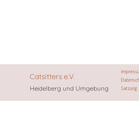
Impress
Catsitters e.V.
Datensc
Heidelberg und Umgebung
Satzung