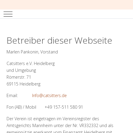
Mobile Menu Toggle
Betreiber dieser Webseite
Marlen Pankonin, Vorstand
Catsitters e.V. Heidelberg
und Umgebung
Römerstr. 71
69115 Heidelberg
Email:
Info@catsitters.de
Fon (AB) / Mobil +49 157-511 580 91
Der Verein ist eingetragen im Vereinsregister des
Amtsgerichts Mannheim unter der Nr. VR332332 und als
gemeinnützig anerkannt vom Finanzamt Heidelberg mit